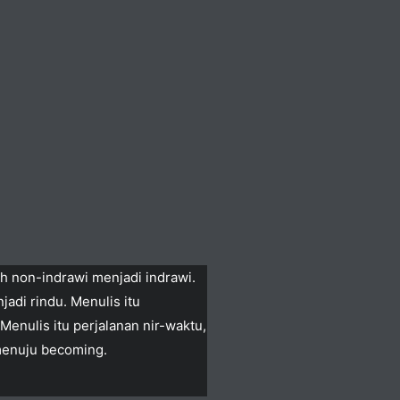
h non-indrawi menjadi indrawi.
adi rindu. Menulis itu
Menulis itu perjalanan nir-waktu,
 menuju becoming.